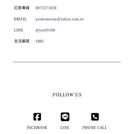
訂房專線
0975571828
EMAIL
yeshomestay@yahoo.com.tw
LINE
@yes05168
合法編號
1001
FOLLOW US
FACEBOOK
LINE
PHONE CALL